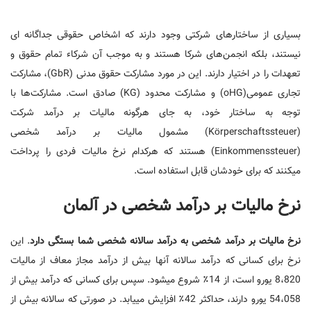
بسیاری از ساختارهای شرکتی وجود دارند که اشخاص حقوقی جداگانه ای
نیستند، بلکه انجمن‌های شرکا هستند و به موجب آن شرکاء تمام حقوق و
تعهدات را در اختیار دارند. این در مورد مشارکت حقوق مدنی (GbR)، مشارکت
تجاری عمومی‌(oHG) و مشارکت محدود (KG) صادق است. مشارکت‌ها با
توجه به ساختار خود، به جای هرگونه مالیات بر درآمد شرکت
(Körperschaftssteuer) مشمول مالیات بر درآمد شخصی
(Einkommenssteuer) هستند که هرکدام نرخ مالیات فردی را پرداخت
میکنند که برای خودشان قابل استفاده است.
نرخ مالیات بر درآمد شخصی در آلمان
نرخ مالیات بر درآمد شخصی به درآمد سالانه شخصی شما بستگی دارد
. این
نرخ برای کسانی که درآمد سالانه آنها بیش از درآمد مجاز معاف از مالیات
8،820 یورو است، از 14٪ شروع میشود. سپس برای کسانی که درآمد بیش از
54،058 یورو دارند، حداکثر 42٪ افزایش مییابد. در صورتی که سالانه بیش از