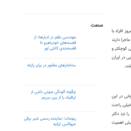
صنعت
ز افراد با
مهندسی نظم در انبارها؛ از
اجرا دارند
قفسه‌های خودراهرو تا
ی کوچکتر و
قفسه‌بندی کانتی لور
ی در ایران
ساختارهای مقاوم در برابر زلزله
شد.
چگونه آلودگی صوتی ناشی از
نی در این
ترافیک را از بین ببریم
 خیلی راحت
 نزد دکتر
پنومات: نماینده رسمی‌ شیر برقی
 پیش اهمیت
جیواکس ترکیه