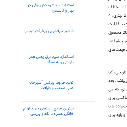
استفاده از حشره کش برقی در
سسات مختلف
بهار و تابستان
را با جستجو در سایت‌­های اینترنتی می­‌توانید کسب نمایید از جمله خودروهای اجاره­‌ای می‌­توان به مدل کیا کارنز2014 اشاره کرد که با موتور 2 لیتری، 4
ماتیک با قابلیت
4 شیر ظرفشویی پرطرفدار ایرانی!
تنظیم دوگانه، صندلی­‌های تاشو، سیستم صوتی با صفحه نمایش 4.3 اینچی، دوربین دید عقب و آپشن­‌های دیگر اشاره کرد. پورشه پانامرا 2013 محصول
 پیشرفته،
 قیمت­‌های
استاندارد سیم برق یعنی عمر
طولانی و به صرفه
 ماشین در کیش شامل انواع ماشین­‌های لوکس و لاکچری مانند لامبورگینی آونتادور قرمز 2011، پورشه کاین 2013، شورلت ZR1 2019 نارنجی، کیا
قیمت می­‌باشد. بعد
تولید ظروف پیرکس آشپزخانه:
هنر، صنعت و ظرافت
زی که می­‌
تاکسی برای
واده یا با
بهترین مرجع راهنمای خرید لوازم
خانگی همراه با نقد و بررسی
و باید برای