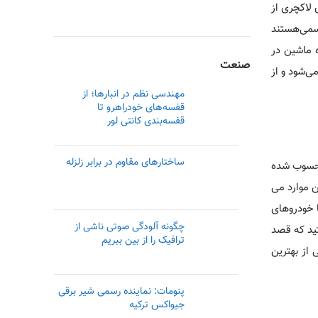
 لاکچری از
سمی‌هستند
ه ماشین در
صنعت
­‌شود و از
مهندسی نظم در انبارها؛ از
قفسه‌های خودراهرو تا
قفسه‌بندی کانتی لور
ساختارهای مقاوم در برابر زلزله
 محسوب شده
موارد می­‌
ا خودروهای
چگونه آلودگی صوتی ناشی از
تید که قصد
ترافیک را از بین ببریم
 از بهترین
پنومات: نماینده رسمی‌ شیر برقی
جیواکس ترکیه