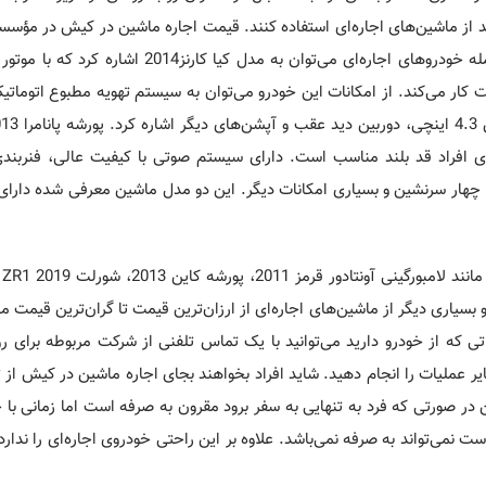
ند از ماشین­‌های اجاره‌­ای استفاده کنند. قیمت اجاره ماشین در کیش در مؤ
ب بخار و با سرعت 200 کیلومتر بر ساعت کار می­‌کند. از امکانات این خودرو می­‌توان به سیستم تهویه مطبوع اتو
افراد قد بلند مناسب است. دارای سیستم صوتی با کیفیت عالی، فنربندی
 چهار سرنشین و بسیاری امکانات دیگر. این دو مدل ماشین معرفی شده دارای
اجاره
تیما 2015، فورد موستانگ کوپه2016، مرسدس بنزS550 2016 و بسیاری دیگر از ماشین­‌های اجاره­‌ای از ارزان‌ترین قیمت تا گران‌ترین 
تی که از خودرو دارید می­‌توانید با یک تماس تلفنی از شرکت مربوطه برای رو
یر عملیات را انجام دهید. شاید افراد بخواهند بجای اجاره ماشین در کیش از 
در صورتی که فرد به تنهایی به سفر برود مقرون­ به­ صرفه است اما زمانی با خان
می­‌تواند به ­صرفه نمی‌باشد. علاوه بر این راحتی خودروی اجاره‌­ای را ندارد 