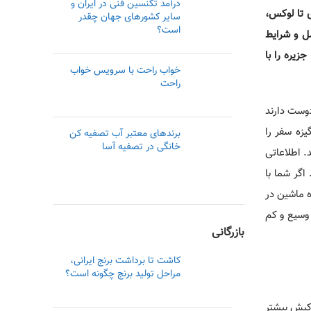
درآمد تکنسین فنی در ایران و
ی تا لوکس،
سایر کشورهای جهان چقدر
است؟
جاره خودرو شامل پشتیبانی ۲۴ ساعته، بیمه کامل و شرایط
زیره را با
خواب راحت با سرویس خواب
راحت
دوست دارند
یزه سفر را
برندهای معتبر آب تصفیه کن
خانگی در تصفیه آسا
. اطلاعاتی
اگر شما با
ه ماشین در
 وسیع و کم
بازرگانی
کاشت تا برداشت برنج ایرانی،
مراحل تولید برنج چگونه است؟
 کیش بیشتر