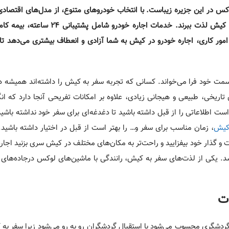
کس در این جزیره زیباست. با انتخاب خودروهای متنوع، از مدل‌های اقتصاد
گردشگران می‌توانند بدون دغدغه حمل‌ونقل، از تمام جاذبه‌های کیش لذت ببرند. خدمات ا
ور کاری، اجاره خودرو در کیش به شما آزادی و انعطاف بیشتری می‌دهد تا ج
مت خود فرا می­‌خواند. کسانی که تجربه سفر به کیش را داشته­‌اند همیشه 
 تاریخی، طبیعی و هیجانی زیادی، علاوه بر امکانات تفریحی آنجا دارد که انگ
است اطلاعاتی را از قبل داشته باشید تا دغدغه‌­ای برای سفر خود نداشته باشید
 کیش
، زمان مناسب برای سفر و… را بهتر است از قبل در اختیار داشته باشید. 
و گذار خود بیفزایید و راحت‌تر به مکان‌­های مختلف در کیش سری بزنید اجار
شد. یکی از لذت‌های سفر به کیش، رانندگی با ماشین­‌های لوکس درجاد‌ه­‌های
وت
ردشگری محسوب می­‌شود با استقبال گردشگران رو به­ رو می­‌شود زیرا سفر به