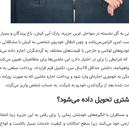
ی به گل نشسته در سواحل غربی جزیره، پارک آبی کیش، باغ پرندگان و بسیار
ناسب امری الزامی‌می­‌باشد و چون انتقال خودروی شخصی به کیش با مشکلاتی
 خودروهای لوکس و خارجی با قیمت‌­های مختلف به گردشگران اجاره داده می‌­ش
ه شرایطی را برای در اختیار دادن این ماشین­‌ها برای متقاضیان تعیین می­‌کنند
اجاره ماشین در کیش می‌­توان به داشتن کارت شناسایی معتبر، گواهینامه، داشتن حداقل 18سال سن، تکمیل فرم قرارداد، پر
ه خودوری اجاره‌­ای وارد شود و پرداخت اجاره ماشین که به صورت روزانه م
نت شده بعد از برگرداندن خودرو به شرکت، به حساب شخص واریز می­‌گردد.
تری تحویل داده می­‌شود؟
فران با انگیزه­‌های خودشان زمانی را برای رفتن به این جزیره زیبا انتخاب
رجی خود می‌­کنند زیرا سطح امکانات و کیفیت خدمات بسیار بالاست و انواع