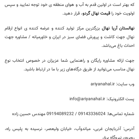
که بهتر است در اولین قدم به آب و هوای منطقه ی خود توجه نمایید و سپس
اولویت خود را
قیمت نهال گردو
، قرار دهید.
نهالستان آریا نهال
بزرگترین مرکز تولید کننده و عرضه کننده ی انواع ارقام
نهال جهت کاشت و پرورش فضای سبز در ایران و خاورمیانه / مشاوره جهت
احداث باغ می‌باشد.
جهت ارائه مشاوره رایگان و راهنمایی شما عزیزان در خصوص انتخاب نوع
نهال مناسب می‌توانید از طریق درگاه‌های زیر با ما در ارتباط باشید.
وب سایت: ariyanahal.ir
پست الکترونیک:
info@ariyanahal.ir
شماره تماس‌ها: 09143336024 / 09194089232 مهندس حسین زاده
آدرس: آذربایجان غربی، میاندوآب، خیابان ولیعصر، نرسیده به پلیس راه،
روبروی نیروگاه برق