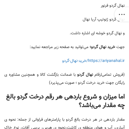
نهال گردو فرنور
نهال گردو ژنوتیپ آریا نهال
و نهال گردو خوشه ای اشاره داشت.
جهت
خرید نهال گردو
؛
می‌توانید به صفحه زیر مراجعه نمایید:
https://ariyanahal.ir/خرید-نهال-گردو
(فروش تمامی‌ارقام
نهال گردو
با ضمانت بازگشت کالا و همچنین مشاوره ی
رایگان جهت خرید درخت گردو ؛ صورت می‌پذیرد)
اما میزان و شروع باردهی هر رقم درخت گردو بالغ
چه مقدار می‌باشد؟
مقدار باردهی در هر درخت بالغ گردو با پارامتر‌های فراوانی از جمله: نحوه ی
آبیاری، آب و هوای منطقه ی کاشت،نحوه ی هرس، برسی آفات، نوع خاک