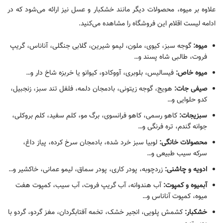
علاوه بر میوه، محصولات دیگر مانند خشکبار و عسل نیز ارائه می‌شود که در
ادامه لیست اقلام این فروشگاه را مشاهده می‌کنید.
میوه:
گوجه سبز، کیوی، ملون، لیمو شیرین، گلابی جنگلی، آناناس، گریپ
فروت، طالبی شاه پسند و…
میوه خاص:
فیسالیس، بلوبری، آووکادو، کیوانو یا خربزه شاخ دار و…
صیفی جات:
هویج، گوجه زیتونی، بادمجان دلمه، فلفل تند سبز، زنجبیل،
کدو حلوایی و…
سبزیجات:
کاهو رسمی، کاهو فرانسوی، برگ مو، کلم سفید، کلم بروکلی،
جوانه گندم، تره فرنگی و…
محصولات خانگی:
لوبیا سبز خرد شده، بادمجان سرخ کرده، پیاز داغ،
سرکه سیب طبیعی و…
ادویه و چاشنی:
زردچوبه، پودر کاری، پودر سماق، لیمو عمانی، خاکشیر و…
آبمیوه و کمپوت:
آب هندوانه، آب گریپ فروت، آب سیب، کمپوت هفت
میوه، کمپوت آناناس و…
خشکبار:
کشمش پلویی، انجیر خشک، تخمه آفتابگردان، مغز گردو، گردو با