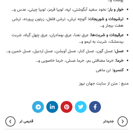
پوست و…
خوار و بار:
نخود سفید آبگوشتی، لپه، لوبیا قرمز، لوبیا چیتی، عدس و…
ترشیجات و شوریجات:
آلوچه ترش، ترشی فلفل، زیتون پرورده، ترشی
هفت بیجار و…
عرقیجات و شربت‌ها:
عرق نعنا، عرق بومادران، عرق چهل گیاه، شربت
بیدمشک، شربت به لیمو و…
عسل:
عسل گون، عسل کنار، عسل آویشن، عسل اردبیل، عسل خمین و…
خرما:
خرما مضافتی بم، خرما عسلی، خرما خاصویی و…
کنسرو:
تن ماهی
منبع : متن از سایت جهان نیوز
جدیدتر
قدیمی تر