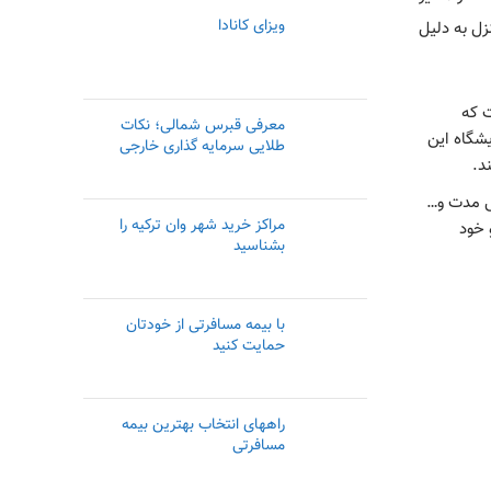
ویزای کانادا
منزل به دلیل
 وضعیت بدن آن‌‎ها نیاز است که
معرفی قبرس شمالی؛ نکات
چکاپ‌‎های دوره‎‌ای داشته باشند. اما به دلیل ناتوانای در راه رفتن یا بی‌حوصلگی در سپری کردن زمان‌‎های طولانی پشت ترافیک و یا محل آزمایشگاه‎‌ این
طلایی سرمایه گذاری خارجی
د.
ن باردار به استراحت مطلق وعدم نشستن‌‎ها طولانی مدت و…
مراکز خرید شهر وان ترکیه را
 خود
بشناسید
با بیمه مسافرتی از خودتان
حمایت کنید
راههای انتخاب بهترین بیمه
مسافرتی