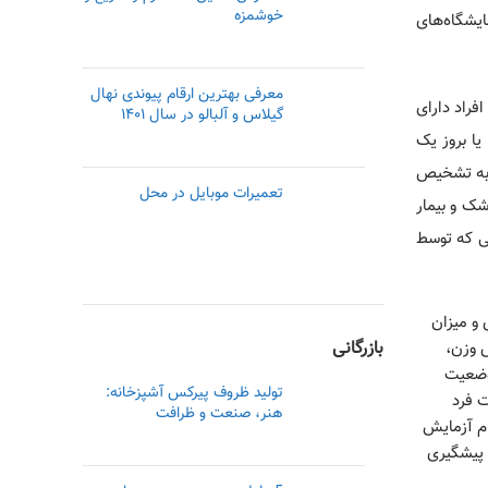
خوشمزه
برای افراد مختلف توسط کارکنان آزمایشگاه‌‎های
معرفی بهترین ارقام پیوندی نهال
فراد دارای
گیلاس و آلبالو در سال ۱۴۰۱
حد و یا بروز یک
ا به تشخیص
تعمیرات موبایل در محل
تیار پزشک و بیمار
شاتی که توسط
ا می‌کند چک کردن وضعیت غده‎‌های تیروئیدی و میزان
افزایش وزن،
بازرگانی
روئید و اگر وضعیت
تولید ظروف پیرکس آشپزخانه:
ود وضعیت فرد
هنر، صنعت و ظرافت
 با انجام آزمایش
 پیشگیری