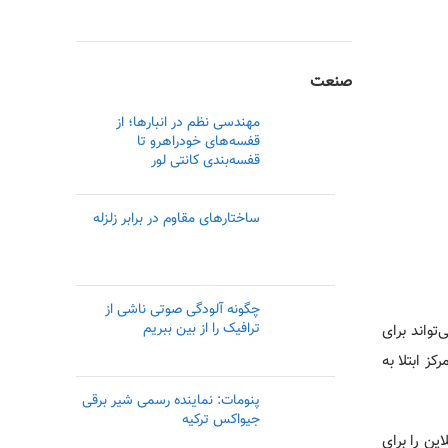
صنعت
مهندسی نظم در انبارها؛ از
قفسه‌های خودراهرو تا
قفسه‌بندی کانتی لور
ساختارهای مقاوم در برابر زلزله
چگونه آلودگی صوتی ناشی از
ترافیک را از بین ببریم
ین است که با شیوع روند ویروس کرونا قرار گرفتن در مکان‌‎های پرتردد خصوصاً آزمایشگاه‌‎ها می‌تواند برای
 آزمایشگاه‌‎ها که خود ممکن است مرکز ابتلا به
پنومات: نماینده رسمی‌ شیر برقی
جیواکس ترکیه
زل و جواب‌دهی آنلاین را برای