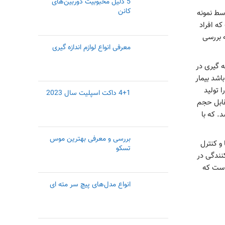
5 دلیل محبوبیت دوربین‌های
کانن
وسط نمونه‌
ست که افراد
 بررسی
معرفی انواع لوازم اندازه گیری
شخیص میزان قند خون در زمان ناشتا می‎‌باشد. از تست‌‎های FBS و نمونه‌ گیری در
ای تشخیص قندهای بارداری،‌هایپر گلیسمی، هیپو گلیسمی‌می‌توان استفاده نمود که در صورتی که قند خون فرد در بازه‌‎ی 100 تا 150 باشد بیمار
را تولید
4+1 داکت اسپلیت سال 2023
د در مقابل حجم
. که با
بررسی و معرفی بهترین موس
ویتامین دی در خصوص تقویت سیستم ایمنی، شفافیت پوست، تقویت چشم‌‎ها و کنترل
تسکو
نندگی در
 بدن از جمله مواردی است که
انواع مدل‌های پیچ سر مته ای