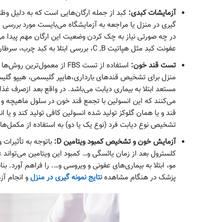
آزمایشات کبدی:
کبد از جمله ارگان‌‎هایی است ک
گیری در منزل یا مراجعه به 
در چه صورتی نیاز به چک کردن وضعیت این ارگان مهم پیدا م
عفونت کبد مثل هپاتیت C ,B، بررسی ابتلا به کبد چرب، سرطان کبد، ابتلا به بیماری ویلسون اشاره نمود.
تست قند خون:
مستعد ابتلا به بیماری دیابت می‎‌باشد
می‌ک
قند و یا همان گلوکز تولید شده انسولین کافی تولید کند و یا ا
تشخیص نوع دیابت فرد (نوع یک یا دو) به استفاده از مکمل‎‌های انسولینی و یا رعایت رژیم غذایی برای او تجویز می‌شود.
آزمایش خون و تشخیص کمبود ویتامین D:
کلسترول بعد از زمان یائسگی و… کمبود این ویتامین می‌توان
پزشک در هنگام مشاهده
نتایج نمونه گیری در منزل
و انجام آز