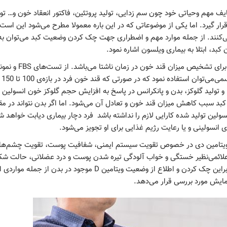
ه به دلیل وظایف مهم وحیاتی خود چون سم زدایی، تولید پروتئین، فاکتور انعقاد خون و… ت
آزمایشگاه می‎‌بایست مورد بررسی قرار گیرد. اما یکی از موضوعاتی که در این باره معمولا مطرح می‌شود این ا
ی‌کنند. از جمله موارد مهم و اضطراری جهت چک کردن وضعیت کبد می‌توان به
استفاده از تست FBS از معمول‎‌ترین روش‌ها برای ت
منزل بر
. در واقع بعد ازصرف غذا و تولید گلوکز، بدن و پانکرانس در پاسخ به افزایش حجم گلوکز خون انسولین 
نند که این انسولین با تجمع قند خون در سلول ماهیچه‎‌ و کبد سبب کاهش میزان قند خون و تعادل آن می‌شود. اما اگر بدن نتوان
نسولین تولید شده کارایی لازم را نداشته باشد فرد دچار بیماری دیابت خواهد شد
باتوجه به تأثیرات 
د علائمی‌نظیر خستگی و خواب آلودگی تیره شدن پوست و درد عضلانی، حالت شک
مو، ابتلا به بیماری‎‌های عفونی و ویروسی و…. را فراهم آورد. بنابراین چک کردن و اطلاع از وضعیت ویتامین D موجود در
مایش مورد بررسی قرار می‌دهد.