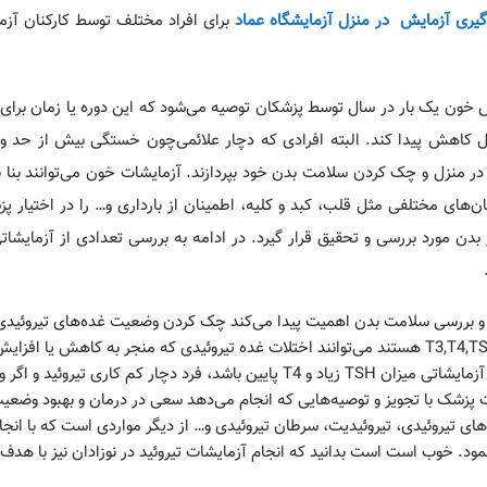
گیری آزمایش در منزل آزمایشگاه عماد
ون یک بار در سال توسط پزشکان توصیه می‌شود که این دوره یا زمان برای ا
لف از جمله دیابتی ممکن است تا 6 ماه در سال کاهش پیدا کند. البته افرادی که دچار علائمی‌چون خستگی بیش از 
یری در منزل و چک کردن سلامت بدن خود بپردازند. آزمایشات خون می‌توانند بن
پزشک اطلاعات مخصوصی مثل وضعیت هورمون‎‌ها، وضعیت ارگان‎‌های مختلفی مثل قلب، کبد و کلیه، اطمینان از بارداری و… را در اخ
ت قسمت مخصوصی از بدن مورد بررسی و تحقیق قرار گیرد. در ادامه به بررسی تعدادی از آزمای
یکی از موضوعاتی که در نمونه‌ گیری در منزل و بررسی سلامت بدن اهمیت پید
هورمون‎‌های بدن است. آزمایشات تیروئیدی که شامل انواع T3,T4,TSH هستند می‌توانند اختلات غده تیروئیدی که منجر به کاهش یا 
استرس و… را می‌شوند تشخیص دهند. در صورتی که در چنین آزمایشاتی میزان TSH زیاد و T4 پایین باشد، فرد دچار کم کاری تی
برعکس باشد فرد به پرکاری تیروئید مبتلا است که در این صورت پزشک با تجویز و توصیه‎‌هایی که انجام می‌دهد سعی در درمان و بهب
می‌کند. اطلاع از بیماری‌های گریوز، تومور تیروئیدی، گواتر، گره‌‎های تیروئیدی، تیروئیدیت، سرطان تیروئیدی و… از دیگر مواردی است که
نمود. خوب است است بدانید که انجام آزمایشات تیروئید در نوزادان نیز با هدف