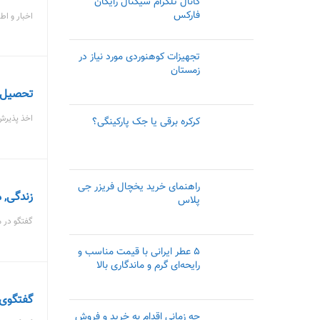
کانال تلگرام سیگنال رایگان
فارکس
اخبار و اط
تجهیزات کوهنوردی مورد نیاز در
زمستان
تحصیل د
اخذ پذیرش
کرکره برقی یا جک پارکینگی؟
راهنمای خرید یخچال فریزر جی
زندگی, 
پلاس
گفتگو در 
۵ عطر ایرانی با قیمت مناسب و
رایحه‌ای گرم و ماندگاری بالا
گفتگوی 
چه زمانی اقدام به خرید و فروش