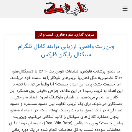
,
,
سرمایه گذاری
علم و فناوری
کسب و کار
وین‌ریت واقعی! ارزیابی برایند کانال تلگرام
سیگنال رایگان فارکس
در دنیای پرشتاب فارکس، تبلیغات «وین‌ریت ۹۰٪» یا «سیگنال‌های
۱۰۰٪ تضمینی» مثل آهن‌ربا تریدرهای تازه‌کار را به سمت خود می‌کشد.
اما حقیقت پشت پرده این اعداد چیست؟ آیا واقعاً می‌توان با تکیه بر
این اعداد به ثروت رسید؟ در این مقاله، جراحی دقیقی روی عملکرد این
کانال‌ها انجام می‌دهیم. در فضای مارکتینگ امروز، اعداد به راحتی
دستکاری می‌شوند. برای یک تریدر، تفاوت بین «سود مستمر» و «سود
تصادفی» در درک عمیق مدیریت ریسک نهفته است. در ادامه، لایه‌های
پنهان عملکرد کانال‌های سیگنال را کالبد شکافی می‌کنیم. وین‌ریت
واقعی چیست؟ وین‌ریت واقعی (Real Win Rate) به معنای درصد دقیق
معاملات سودده نسبت به کل معاملات انجام شده در یک دوره زمانی