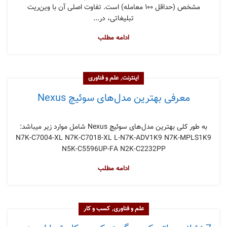
مشخص (حداقل ۱۰۰ معامله) است. تفاوت اصلی آن با وین‌ریت
تبلیغاتی، در...
ادامه مطلب
,
اینترنت
علم و فناوری
معرفی بهترین مدل‌های سوئیچ Nexus
به طور کلی بهترین مدل‌های سوئیچ Nexus شامل موارد زیر میباشد:
N7K-C7004-XL N7K-C7018-XL L-N7K-ADV1K9 N7K-MPLS1K9
N5K-C5596UP-FA N2K-C2232PP
ادامه مطلب
,
علم و فناوری
کسب و کار