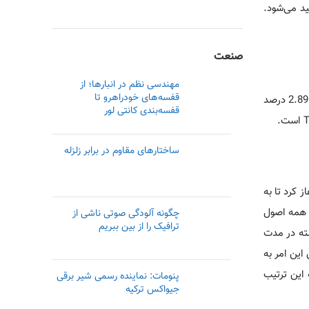
رای شبکه تولید می‌شود.
صنعت
مهندسی نظم در انبارها؛ از
قفسه‌های خودراهرو تا
قیمت ترون نیز مانند دیگر کریپتوها با تغییراتی مواجه می‌شود، اما این کاهش و افزایش، ناگهانی و زیاد نیست. در 24 ساعت گذشته هزینه آن 2.89 درصد
قفسه‌بندی کانتی لور
ساختارهای مقاوم در برابر زلزله
یت خود را در این زمینه آغاز کرد تا به
ن همه اصول
چگونه آلودگی صوتی ناشی از
ترافیک را از بین ببریم
ته در مدت
این امر به
این ترتیب
پنومات: نماینده رسمی‌ شیر برقی
جیواکس ترکیه