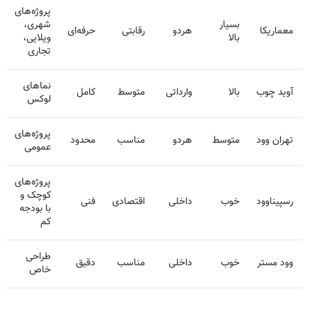
پروژه‌های
بسیار
شهری،
معماریکا
هردو
رقابتی
حرفه‌ای
بالا
ویلایی،
تجاری
نماهای
آوید چوب
بالا
وارداتی
متوسط
کامل
لوکس
پروژه‌های
تهران وود
متوسط
هردو
مناسب
محدود
عمومی
پروژه‌های
کوچک و
رسپیناوود
خوب
داخلی
اقتصادی
فنی
با بودجه
کم
طراحی
وود مستر
خوب
داخلی
مناسب
دقیق
خاص